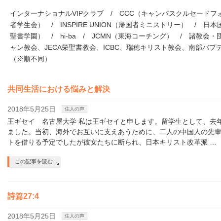
インターナショナルVIPクラブ / CCC（キャンパスクルセードフ
者学生会） / INSPIRE UNION（帰国者ミニストリー） / 日
聖書学園） / hi-ba / JCMN（東海コーチング） / 諸教会
ャン教会、JECA栄聖書教会、ICBC、瑞穂キリスト教会、南部バプテ
（※順不同）
共同生活における悩みと解決
2018年5月25日
住人の声
王ギセイ 名古屋大学 私は王ギセイと申します。留学生として、去
ました。当初、海外でお互いに支えあうために、二人の中国人の先
トを借りる予定でしたが彼女たちに断られ、日本キリスト改革派 …
この記事を読む
詩篇27:4
2018年5月25日
住人の声